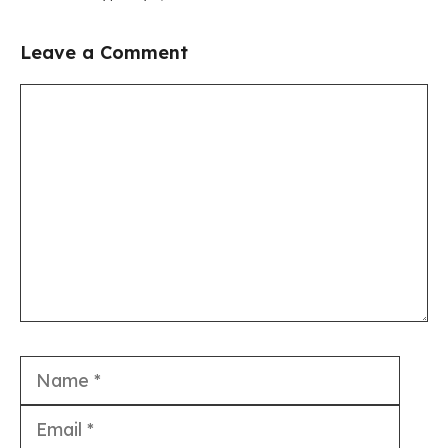
Leave a Comment
Comment
Name
Email
Webs